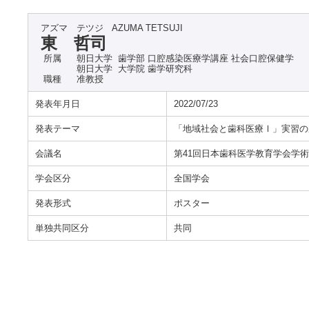
アズマ テツジ
AZUMA TETSUJI
東 哲司
所属
朝日大学 歯学部 口腔感染医療学講座 社会口腔保健学
朝日大学 大学院 歯学研究科
職種
准教授
発表年月日
2022/07/23
発表テーマ
「地域社会と歯科医療Ⅰ」実習の
会議名
第41回日本歯科医学教育学会学
学会区分
全国学会
発表形式
ポスター
単独共同区分
共同