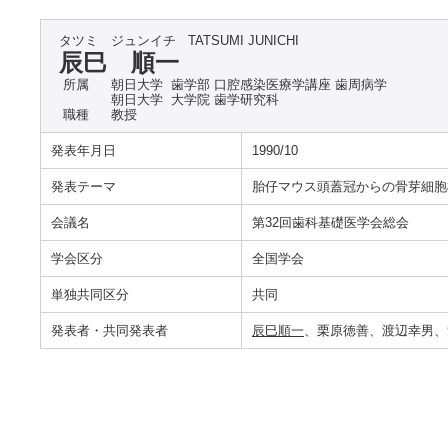
タツミ ジュンイチ
TATSUMI JUNICHI
辰巳 順一
所属
朝日大学 歯学部 口腔感染医療学講座 歯周病学
朝日大学 大学院 歯学研究科
職種
教授
発表年月日
1990/10
発表テーマ
胎仔マウス頭蓋冠からの骨芽細胞
会議名
第32回歯科基礎医学会総会
学会区分
全国学会
単独共同区分
共同
発表者・共同発表者
辰巳順一
、栗原徳善、渡辺幸男、