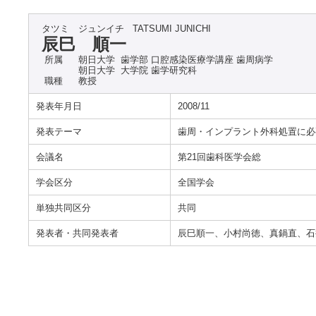
タツミ ジュンイチ
TATSUMI JUNICHI
辰巳 順一
所属
朝日大学 歯学部 口腔感染医療学講座 歯周病学
朝日大学 大学院 歯学研究科
職種
教授
発表年月日
2008/11
発表テーマ
歯周・インプラント外科処置に必
会議名
第21回歯科医学会総
学会区分
全国学会
単独共同区分
共同
発表者・共同発表者
辰巳順一、小村尚徳、真鍋直、石