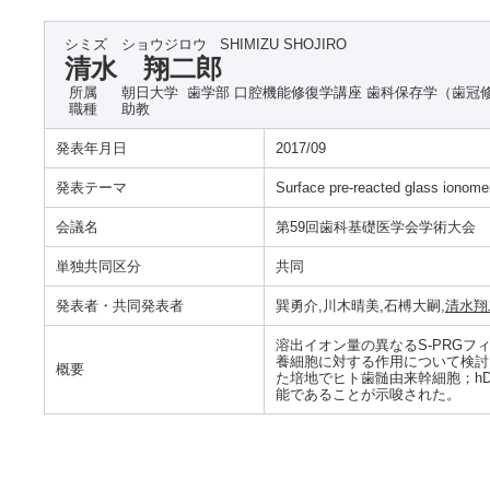
シミズ ショウジロウ
SHIMIZU SHOJIRO
清水 翔二郎
所属
朝日大学 歯学部 口腔機能修復学講座 歯科保存学（歯冠
職種
助教
発表年月日
2017/09
発表テーマ
Surface pre-reacted gl
会議名
第59回歯科基礎医学会学術大会
単独共同区分
共同
発表者・共同発表者
巽勇介,川木晴美,石榑大嗣,
清水翔
溶出イオン量の異なるS-PRG
養細胞に対する作用について検討し
概要
た培地でヒト歯髄由来幹細胞；h
能であることが示唆された。