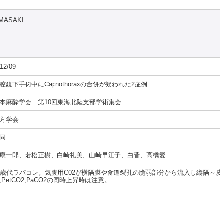
MASAKI
12/09
腔鏡下手術中にCapnothoraxの合併が疑われた2症例
本麻酔学会 第10回東海北陸支部学術集会
方学会
同
康一郎、若松正樹、白崎礼美、山崎早江子、白晋、高橋愛
0歳代ラパコレ。気腹用C02が横隔膜や食道裂孔の脆弱部分から流入し縦隔～
,PetCO2,PaCO2の同時上昇時は注意。