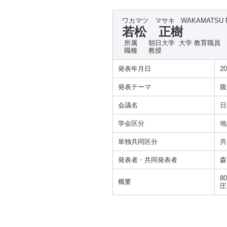
ワカマツ マサキ
WAKAMATSU 
若松 正樹
所属
朝日大学 大学 教育職員
職種
教授
発表年月日
20
発表テーマ
腹
会議名
日
学会区分
地
単独共同区分
共
発表者・共同発表者
森
8
概要
圧