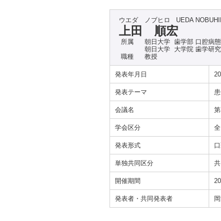
ウエダ ノブヒロ
UEDA NOBUH
上田 順宏
所属
朝日大学 歯学部 口腔病
朝日大学 大学院 歯学研
職種
教授
発表年月日
20
発表テーマ
患
会議名
第
学会区分
全
発表形式
口
単独共同区分
共
開催期間
20
発表者・共同発表者
岡