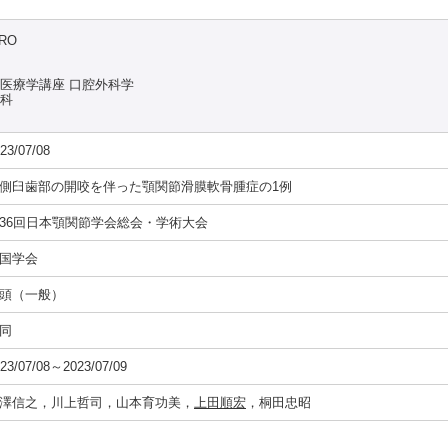
IRO
態医療学講座 口腔外科学
究科
23/07/08
側臼歯部の開咬を伴った顎関節滑膜軟骨腫症の1例
36回日本顎関節学会総会・学術大会
国学会
頭（一般）
同
23/07/08～2023/07/09
澤信之，川上哲司，山本育功美，
上田順宏
，桐田忠昭