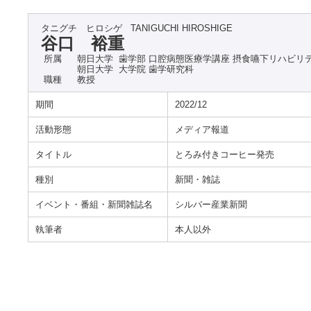
タニグチ ヒロシゲ
TANIGUCHI HIROSHIGE
谷口 裕重
所属
朝日大学 歯学部 口腔病態医療学講座 摂食嚥下リハビリ
朝日大学 大学院 歯学研究科
職種
教授
期間
2022/12
活動形態
メディア報道
タイトル
とろみ付きコーヒー発売
種別
新聞・雑誌
イベント・番組・新聞雑誌名
シルバー産業新聞
執筆者
本人以外