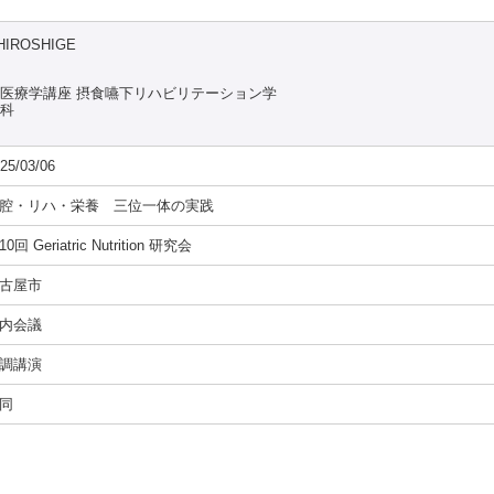
HIROSHIGE
態医療学講座 摂食嚥下リハビリテーション学
究科
25/03/06
腔・リハ・栄養 三位一体の実践
0回 Geriatric Nutrition 研究会
古屋市
内会議
調講演
同