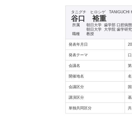
タニグチ ヒロシゲ
TANIGUCHI 
谷口 裕重
所属
朝日大学 歯学部 口腔病
朝日大学 大学院 歯学研
職種
教授
発表年月日
20
発表テーマ
口
会議名
第1
開催地名
名
会議区分
国
講演区分
基
単独共同区分
共