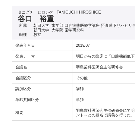
タニグチ ヒロシゲ
TANIGUCHI HIROSHIGE
谷口 裕重
所属
朝日大学 歯学部 口腔病態医療学講座 摂食嚥下リハビリ
朝日大学 大学院 歯学研究科
職種
教授
発表年月日
2019/07
発表テーマ
明日からの臨床に「口腔機能低下
会議名
羽島歯科医師会主催研修会
会議区分
その他
講演区分
講師
単独共同区分
単独
羽島歯科医師会主催研修会にて明
概要
ント～との題名で講義を行った。