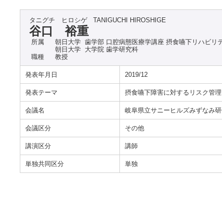
タニグチ ヒロシゲ
TANIGUCHI HIROSHIGE
谷口 裕重
所属
朝日大学 歯学部 口腔病態医療学講座 摂食嚥下リハビリ
朝日大学 大学院 歯学研究科
職種
教授
発表年月日
2019/12
発表テーマ
摂食嚥下障害に対するリスク管理
会議名
岐阜県立サニーヒルズみずなみ研
会議区分
その他
講演区分
講師
単独共同区分
単独