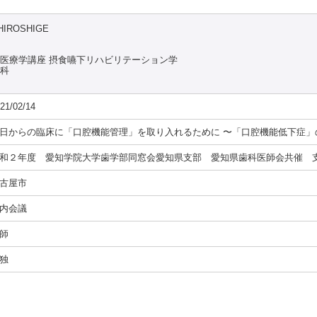
HIROSHIGE
態医療学講座 摂食嚥下リハビリテーション学
究科
21/02/14
日からの臨床に「口腔機能管理」を取り入れるために 〜「口腔機能低下症」
和２年度 愛知学院大学歯学部同窓会愛知県支部 愛知県歯科医師会共催 
古屋市
内会議
師
独