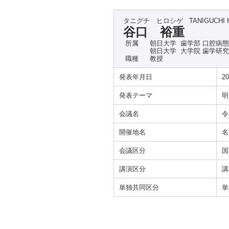
タニグチ ヒロシゲ
TANIGUCHI 
谷口 裕重
所属
朝日大学 歯学部 口腔病
朝日大学 大学院 歯学研
職種
教授
発表年月日
20
発表テーマ
明
会議名
令
開催地名
名
会議区分
国
講演区分
講
単独共同区分
単