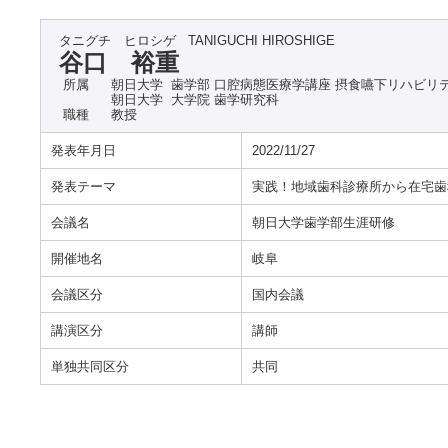
タニグチ ヒロシゲ
TANIGUCHI HIROSHIGE
谷口 裕重
所属
朝日大学 歯学部 口腔病態医療学講座 摂食嚥下リハビリ
朝日大学 大学院 歯学研究科
職種
教授
発表年月日
2022/11/27
発表テーマ
実践！地域歯科診療所から在宅歯
会議名
朝日大学歯学部生涯研修
開催地名
岐阜
会議区分
国内会議
講演区分
講師
単独共同区分
共同