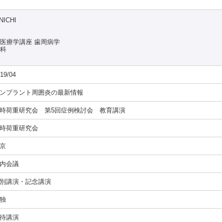
NICHI
染医療学講座 歯周病学
究科
19/04
ンプラント周囲炎の最新情報
時荷重研究会 第5回症例検討会 教育講演
時荷重研究会
京
内会議
別講演・記念講演
独
待講演