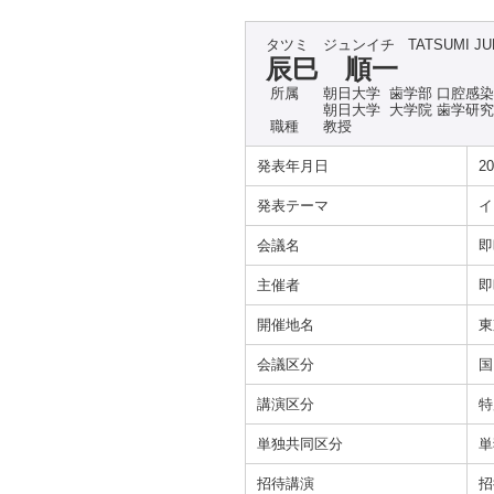
タツミ ジュンイチ
TATSUMI JU
辰巳 順一
所属
朝日大学 歯学部 口腔感
朝日大学 大学院 歯学研
職種
教授
発表年月日
20
発表テーマ
イ
会議名
即
主催者
即
開催地名
東
会議区分
国
講演区分
特
単独共同区分
単
招待講演
招