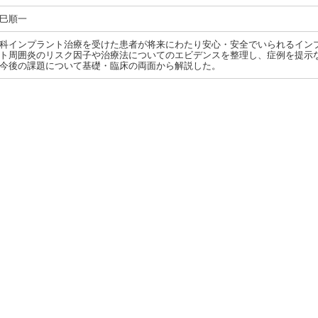
巳順一
科インプラント治療を受けた患者が将来にわたり安心・安全でいられるイン
ト周囲炎のリスク因子や治療法についてのエビデンスを整理し、症例を提示
今後の課題について基礎・臨床の両面から解説した。