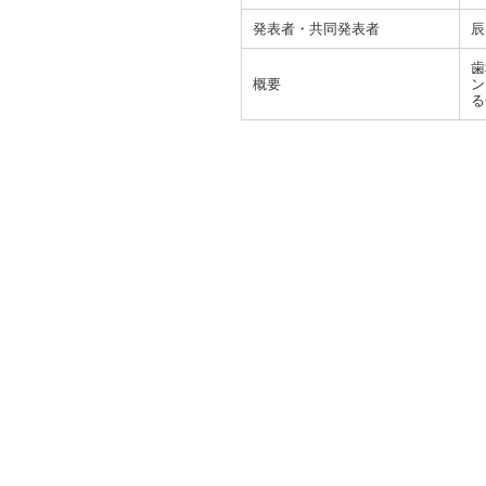
発表者・共同発表者
辰
歯
概要
ン
る