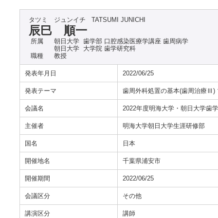
タツミ ジュンイチ
TATSUMI JUNICHI
辰巳 順一
所属
朝日大学 歯学部 口腔感染医療学講座 歯周病学
朝日大学 大学院 歯学研究科
職種
教授
発表年月日
2022/06/25
発表テーマ
歯周外科処置の基本(歯周治療Ⅲ)
会議名
2022年度明海大学・朝日大学歯
主催者
明海大学朝日大学生涯研修部
国名
日本
開催地名
千葉県浦安市
開催期間
2022/06/25
会議区分
その他
講演区分
講師