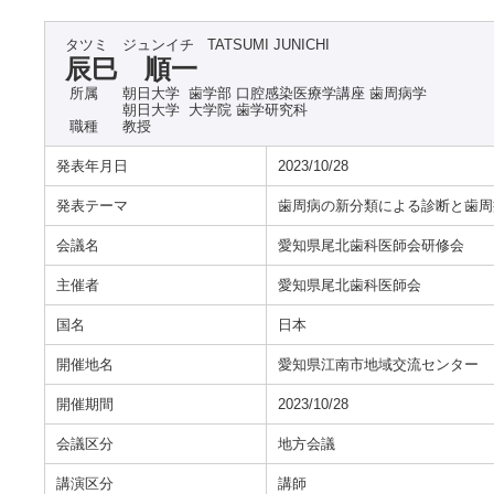
タツミ ジュンイチ
TATSUMI JUNICHI
辰巳 順一
所属
朝日大学 歯学部 口腔感染医療学講座 歯周病学
朝日大学 大学院 歯学研究科
職種
教授
発表年月日
2023/10/28
発表テーマ
歯周病の新分類による診断と歯周
会議名
愛知県尾北歯科医師会研修会
主催者
愛知県尾北歯科医師会
国名
日本
開催地名
愛知県江南市地域交流センター
開催期間
2023/10/28
会議区分
地方会議
講演区分
講師