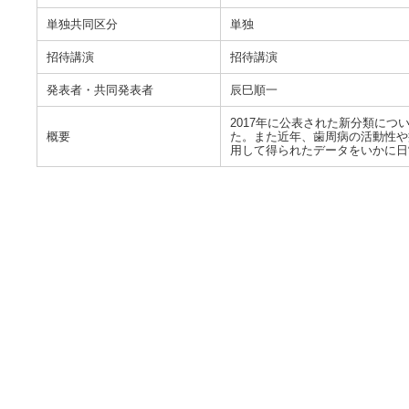
単独共同区分
単独
招待講演
招待講演
発表者・共同発表者
辰巳順一
2017年に公表された新分類に
概要
た。また近年、歯周病の活動性や
用して得られたデータをいかに日