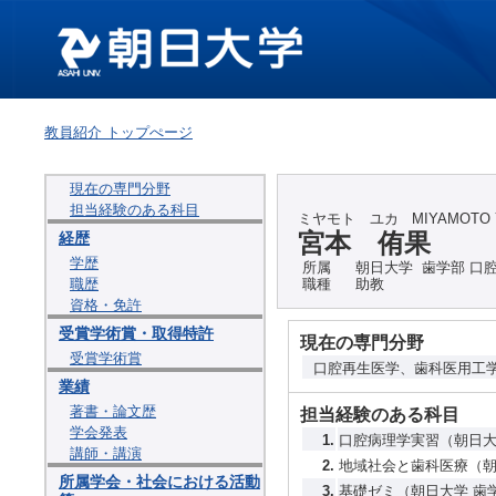
教員紹介 トップぺージ
現在の専門分野
担当経験のある科目
ミヤモト ユカ
MIYAMOTO
宮本 侑果
経歴
学歴
所属
朝日大学 歯学部 口
職歴
職種
助教
資格・免許
受賞学術賞・取得特許
現在の専門分野
受賞学術賞
口腔再生医学、歯科医用工学
業績
著書・論文歴
担当経験のある科目
学会発表
1.
口腔病理学実習（朝日大
講師・講演
2.
地域社会と歯科医療（朝
所属学会・社会における活動
3.
基礎ゼミ（朝日大学 歯学