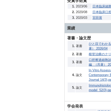
受賞学術賞
1.
2023/06
日本臨床細胞
2.
2020/08
日本臨床口腔
3.
2020/03
宮田賞
業績
著書・論文歴
ひと目でわかる
1.
著書
著） 2026/04
2.
著書
根管治療のクリニ
口腔擦過細胞診
3.
著書
編 （共著） 202
In Vitro Asses
4.
論文
Contemporary E
Journal 14(3)
Immunohistologi
5.
論文
model 52(3),
学会発表