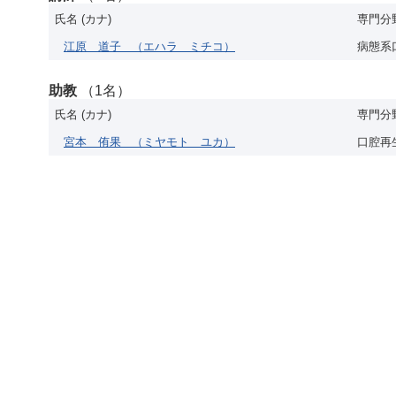
氏名 (カナ)
専門分
江原 道子
（エハラ ミチコ）
病態系
助教
（1名）
氏名 (カナ)
専門分
宮本 侑果
（ミヤモト ユカ）
口腔再