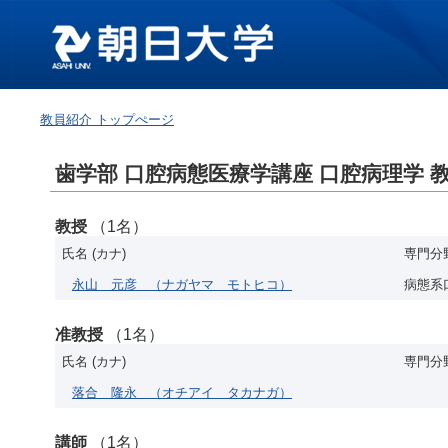
教員紹介 トップぺージ
歯学部 口腔病態医療学講座 口腔病理学 
教授
（1名）
氏名 (カナ)
専門分
永山 元彦
（ナガヤマ モトヒコ）
病態系
准教授
（1名）
氏名 (カナ)
専門分
落合 隆永
（オチアイ タカナガ）
講師
（1名）