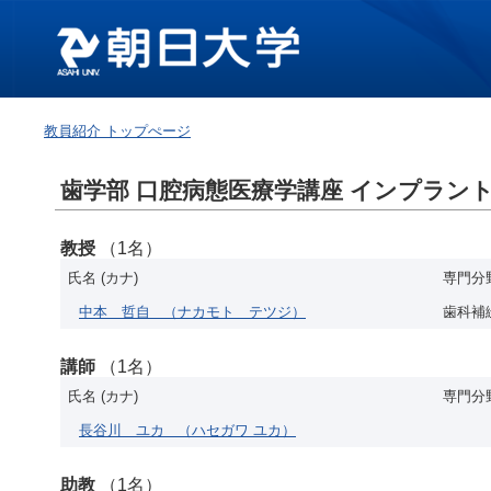
教員紹介 トップぺージ
歯学部 口腔病態医療学講座 インプラント
教授
（1名）
氏名 (カナ)
専門分
中本 哲自
（ナカモト テツジ）
歯科補
講師
（1名）
氏名 (カナ)
専門分
長谷川 ユカ
（ハセガワ ユカ）
助教
（1名）