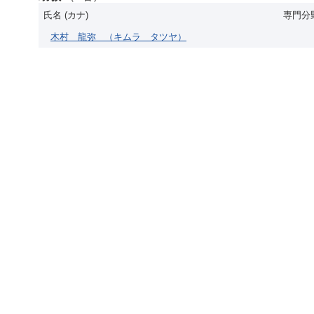
氏名 (カナ)
専門分
木村 龍弥
（キムラ タツヤ）