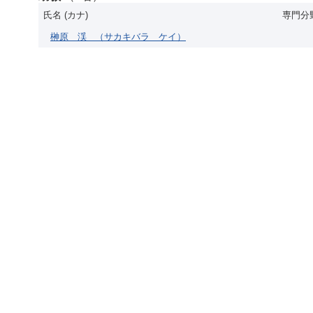
氏名 (カナ)
専門分
榊原 渓
（サカキバラ ケイ）