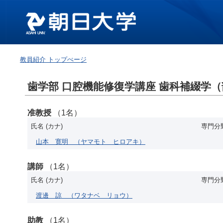
教員紹介 トップぺージ
歯学部 口腔機能修復学講座 歯科補綴学（
准教授
（1名）
氏名 (カナ)
専門分
山本 寛明
（ヤマモト ヒロアキ）
講師
（1名）
氏名 (カナ)
専門分
渡邊 諒
（ワタナベ リョウ）
助教
（1名）