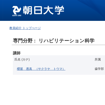
教員紹介 トップぺージ
専門分野 : リハビリテーション科学
講師
氏名 (カナ)
所属
櫻屋 透真
（サクラヤ トウマ）
歯学部